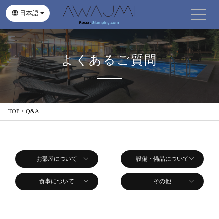
日本語
English
繁體中文
よくあるご質問
TOP
>
Q&A
お部屋について
設備・備品について
食事について
その他